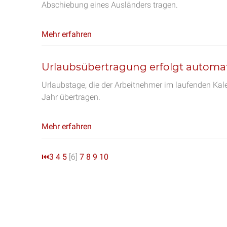
Abschiebung eines Ausländers tragen.
Mehr erfahren
Urlaubsübertragung erfolgt automa
Urlaubstage, die der Arbeitnehmer im laufenden Ka
Jahr übertragen.
Mehr erfahren
⏮
3
4
5
[6]
7
8
9
10