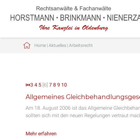
Home
|
Aktuelles
|
Arbeitsrecht
⏮
3
4
5
[6]
7
8
9
10
Allgemeines Gleichbehandlungsgese
Am 18. August 2006 ist das Allgemeine Gleichbehand
sollten sich mit den neuen Regelungen vertraut mac
Mehr erfahren