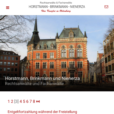
Horstmann, Brinkmann und Nienerza
Rechtsanwälte und Fachanwälte
1
2
[3]
4
5
6
7
8
⏭
Entgeltfortzahlung während der Freistellung