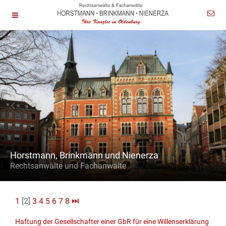
Horstmann, Brinkmann und Nienerza
Rechtsanwälte und Fachanwälte
1
[2]
3
4
5
6
7
8
⏭
Haftung der Gesellschafter einer GbR für eine Willenserklärung