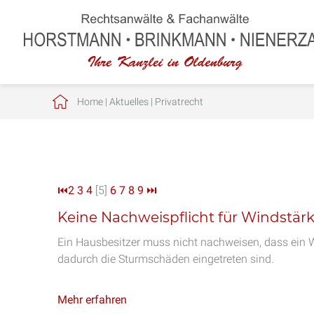
Home
|
Aktuelles
|
Privatrecht
⏮
2
3
4
[5]
6
7
8
9
⏭
Keine Nachweispflicht für Windstär
Ein Hausbesitzer muss nicht nachweisen, dass ein 
dadurch die Sturmschäden eingetreten sind.
Mehr erfahren