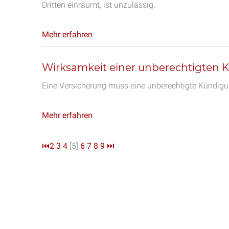
Dritten einräumt, ist unzulässig.
Mehr erfahren
Wirksamkeit einer unberechtigten
Eine Versicherung muss eine unberechtigte Kündigu
Mehr erfahren
⏮
2
3
4
[5]
6
7
8
9
⏭