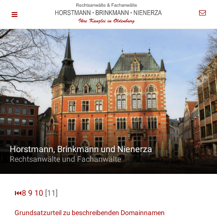
Horstmann, Brinkmann und Nienerza
Rechtsanwälte und Fachanwälte
⏮
8
9
10
[11]
Grundsatzurteil zu beschreibenden Domainnamen