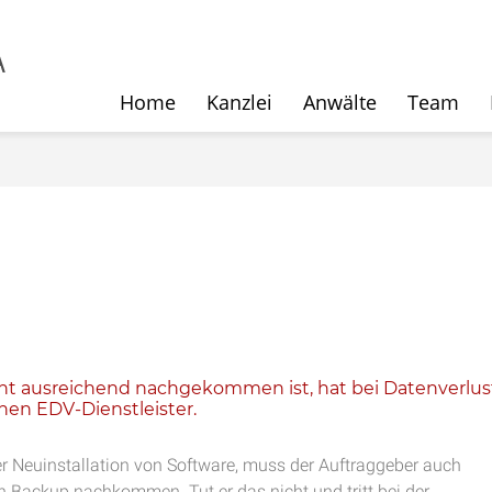
Home
Kanzlei
Anwälte
Team
icht ausreichend nachgekommen ist, hat bei Datenverlus
en EDV-Dienstleister.
er Neuinstallation von Software, muss der Auftraggeber auch
in Backup nachkommen. Tut er das nicht und tritt bei der